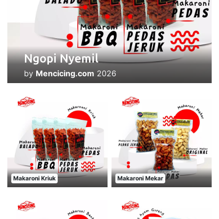
Ngopi Nyemil
by
Mencicing.com
2026
Makaroni Kriuk
Makaroni Mekar