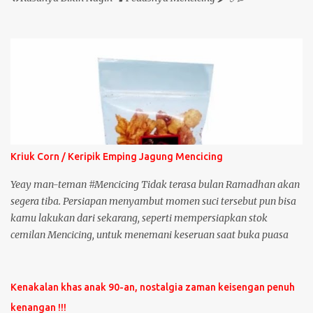
Kriuk Corn / Keripik Emping Jagung Mencicing
Yeay man-teman #Mencicing Tidak terasa bulan Ramadhan akan
segera tiba. Persiapan menyambut momen suci tersebut pun bisa
kamu lakukan dari sekarang, seperti mempersiapkan stok
cemilan Mencicing, untuk menemani keseruan saat buka puasa
hingga sahur. Tetap jaga kesehatan ya untuk kita semua.⁣ Kriuk
Corn Mencicing sudah tersedia di marketplace dengan voucher
yang menarik, segera kunjungi mencicing di marketplace shopee
Kenakalan khas anak 90-an, nostalgia zaman keisengan penuh
- tokopedia . Baca juga artikel Merchandise : Lighter Quote
kenangan !!!